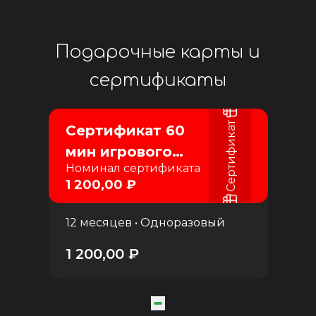
Подарочные карты и
сертификаты
Сертификат
Сертификат 60
мин игрового
Номинал сертификата
времени
1 200,00 ₽
12 месяцев • Одноразовый
1 200,00 ₽